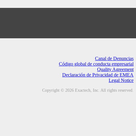
nstructions – 700-096-124 Rev
Canal de Denuncias
Código global de conducta empresarial
Quality Agreement
Declaración de Privacidad de EMEA
Legal Notice
Copyright © 2026 Exactech, Inc. All rights reserved.