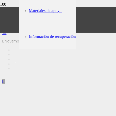
Materiales de apoyo
Reusable Surgical Instruments
E
Información de recuperación
November 8, 2016