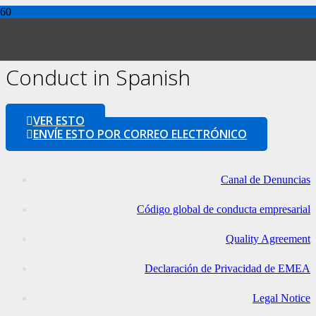
Global Code of Business
Conduct in Spanish
VER ESTO
ENVÍE ESTO POR CORREO ELECTRÓNICO
Canal de Denuncias
Código global de conducta empresarial
Quality Agreement
Declaración de Privacidad de EMEA
Legal Notice